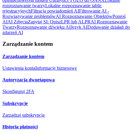
opinii
Konwersja modeli Ultralytics YOLO do ONNX
Lokalne
rozpoznawanie twarzy
Lokalne rozpoznawanie tablic
rejestracyjnych
Filtracja powiadomień AI
Filtrowanie AI -
Rozwiązywanie problemów
AI Rozpoznawanie Obiektów
Poproś
AI
AI Zdjęcia
Zapytaj SI: Opisz
LPR lub ALPR
AI Rozpoznawanie
Twarzy
Rozpoznawanie dźwięku AI
Język AI
Dodawanie działań do
zdarzeń AI
Zarządzanie kontem
Zarządzanie kontem
Ustawienia konta
Informacje biznesowe
Autoryzacja dwuetapowa
Skonfiguruj 2FA
Subskrypcje
Zarządzaj subskrypcją
Historia płatności