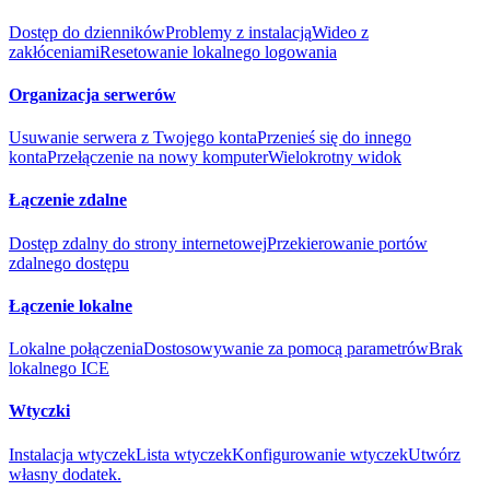
Dostęp do dzienników
Problemy z instalacją
Wideo z
zakłóceniami
Resetowanie lokalnego logowania
Organizacja serwerów
Usuwanie serwera z Twojego konta
Przenieś się do innego
konta
Przełączenie na nowy komputer
Wielokrotny widok
Łączenie zdalne
Dostęp zdalny do strony internetowej
Przekierowanie portów
zdalnego dostępu
Łączenie lokalne
Lokalne połączenia
Dostosowywanie za pomocą parametrów
Brak
lokalnego ICE
Wtyczki
Instalacja wtyczek
Lista wtyczek
Konfigurowanie wtyczek
Utwórz
własny dodatek.