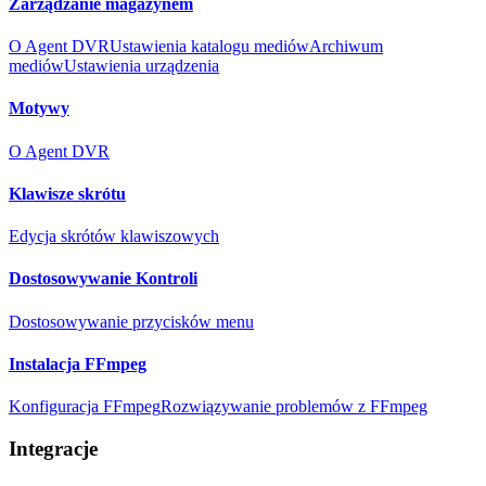
Zarządzanie magazynem
O Agent DVR
Ustawienia katalogu mediów
Archiwum
mediów
Ustawienia urządzenia
Motywy
O Agent DVR
Klawisze skrótu
Edycja skrótów klawiszowych
Dostosowywanie Kontroli
Dostosowywanie przycisków menu
Instalacja FFmpeg
Konfiguracja FFmpeg
Rozwiązywanie problemów z FFmpeg
Integracje