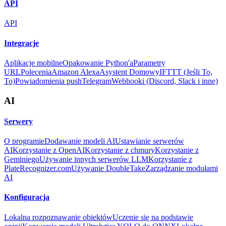
API
API
Integracje
Aplikacje mobilne
Opakowanie Python'a
Parametry
URL
Polecenia
Amazon Alexa
Asystent Domowy
IFTTT (Jeśli To,
To)
Powiadomienia push
Telegram
Webhooki (Discord, Slack i inne)
AI
Serwery
O programie
Dodawanie modeli AI
Ustawianie serwerów
AI
Korzystanie z OpenAI
Korzystanie z chmury
Korzystanie z
Geminiego
Używanie innych serwerów LLM
Korzystanie z
PlateRecognizer.com
Używanie DoubleTake
Zarządzanie modułami
AI
Konfiguracja
Lokalna rozpoznawanie obiektów
Uczenie się na podstawie