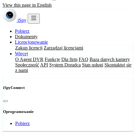
View this page in English
iSpy
Pobierz
Dokumenty
Licencjonowanie
Zakup licencji
Zarządzaj licencjami
Więcej
O Agent DVR
Funkcje
Dla firm
FAQ
Baza danych kamery
Społeczność
API
System Doradca
Stan usługi
Skontaktuj się
z nami
iSpyConnect
Oprogramowanie
Pobierz