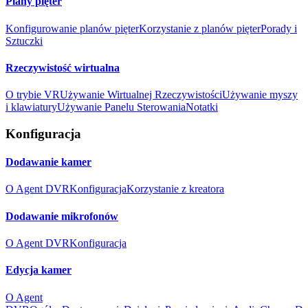
Plany pięter
Konfigurowanie planów pięter
Korzystanie z planów pięter
Porady i
Sztuczki
Rzeczywistość wirtualna
O trybie VR
Używanie Wirtualnej Rzeczywistości
Używanie myszy
i klawiatury
Używanie Panelu Sterowania
Notatki
Konfiguracja
Dodawanie kamer
O Agent DVR
Konfiguracja
Korzystanie z kreatora
Dodawanie mikrofonów
O Agent DVR
Konfiguracja
Edycja kamer
O Agent