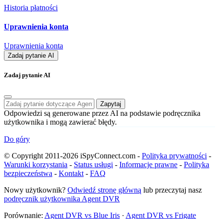
Historia płatności
Uprawnienia konta
Uprawnienia konta
Zadaj pytanie AI
Zadaj pytanie AI
Zapytaj
Odpowiedzi są generowane przez AI na podstawie podręcznika
użytkownika i mogą zawierać błędy.
Do góry
© Copyright 2011-2026 iSpyConnect.com -
Polityka prywatności
-
Warunki korzystania
-
Status usługi
-
Informacje prawne
-
Polityka
bezpieczeństwa
-
Kontakt
-
FAQ
Nowy użytkownik?
Odwiedź stronę główną
lub przeczytaj nasz
podręcznik użytkownika Agent DVR
Porównanie:
Agent DVR vs Blue Iris
·
Agent DVR vs Frigate