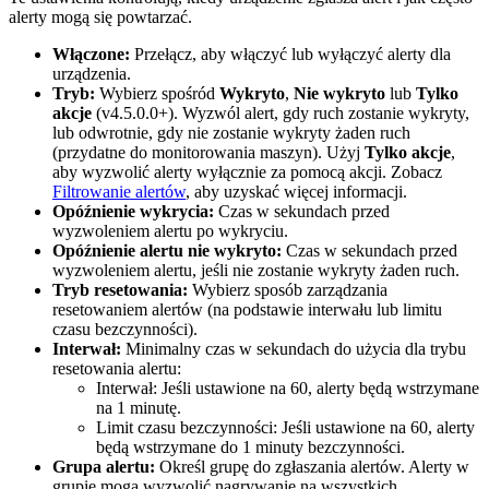
alerty mogą się powtarzać.
Włączone:
Przełącz, aby włączyć lub wyłączyć alerty dla
urządzenia.
Tryb:
Wybierz spośród
Wykryto
,
Nie wykryto
lub
Tylko
akcje
(v4.5.0.0+). Wyzwól alert, gdy ruch zostanie wykryty,
lub odwrotnie, gdy nie zostanie wykryty żaden ruch
(przydatne do monitorowania maszyn). Użyj
Tylko akcje
,
aby wyzwolić alerty wyłącznie za pomocą akcji. Zobacz
Filtrowanie alertów
, aby uzyskać więcej informacji.
Opóźnienie wykrycia:
Czas w sekundach przed
wyzwoleniem alertu po wykryciu.
Opóźnienie alertu nie wykryto:
Czas w sekundach przed
wyzwoleniem alertu, jeśli nie zostanie wykryty żaden ruch.
Tryb resetowania:
Wybierz sposób zarządzania
resetowaniem alertów (na podstawie interwału lub limitu
czasu bezczynności).
Interwał:
Minimalny czas w sekundach do użycia dla trybu
resetowania alertu:
Interwał: Jeśli ustawione na 60, alerty będą wstrzymane
na 1 minutę.
Limit czasu bezczynności: Jeśli ustawione na 60, alerty
będą wstrzymane do 1 minuty bezczynności.
Grupa alertu:
Określ grupę do zgłaszania alertów. Alerty w
grupie mogą wyzwolić nagrywanie na wszystkich