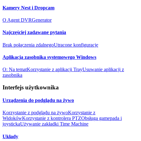
Kamery Nest i Dropcam
O Agent DVR
Generator
Najczęściej zadawane pytania
Brak połączenia zdalnego
Utracone konfiguracje
Aplikacja zasobnika systemowego Windows
O: Na temat
Korzystanie z aplikacji Tray
Usuwanie aplikacji z
zasobnika
Interfejs użytkownika
Urządzenia do podglądu na żywo
Korzystanie z podglądu na żywo
Korzystanie z
Widoków
Korzystanie z kontrolera PTZ
Obsługa gamepada i
joysticka
Używanie zakładki Time Machine
Układy