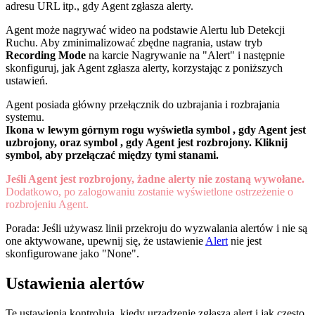
adresu URL itp., gdy Agent zgłasza alerty.
Agent może nagrywać wideo na podstawie Alertu lub Detekcji
Ruchu. Aby zminimalizować zbędne nagrania, ustaw tryb
Recording Mode
na karcie Nagrywanie na "Alert" i następnie
skonfiguruj, jak Agent zgłasza alerty, korzystając z poniższych
ustawień.
Agent posiada główny przełącznik do uzbrajania i rozbrajania
systemu.
Ikona w lewym górnym rogu wyświetla symbol
, gdy Agent jest
uzbrojony, oraz symbol
, gdy Agent jest rozbrojony. Kliknij
symbol, aby przełączać między tymi stanami.
Jeśli Agent jest rozbrojony, żadne alerty nie zostaną wywołane.
Dodatkowo, po zalogowaniu zostanie wyświetlone ostrzeżenie o
rozbrojeniu Agent.
Porada: Jeśli używasz linii przekroju do wyzwalania alertów i nie są
one aktywowane, upewnij się, że ustawienie
Alert
nie jest
skonfigurowane jako "None".
Ustawienia alertów
Te ustawienia kontrolują, kiedy urządzenie zgłasza alert i jak często