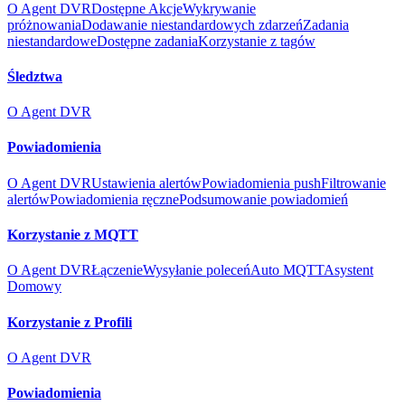
O Agent DVR
Dostępne Akcje
Wykrywanie
próżnowania
Dodawanie niestandardowych zdarzeń
Zadania
niestandardowe
Dostępne zadania
Korzystanie z tagów
Śledztwa
O Agent DVR
Powiadomienia
O Agent DVR
Ustawienia alertów
Powiadomienia push
Filtrowanie
alertów
Powiadomienia ręczne
Podsumowanie powiadomień
Korzystanie z MQTT
O Agent DVR
Łączenie
Wysyłanie poleceń
Auto MQTT
Asystent
Domowy
Korzystanie z Profili
O Agent DVR
Powiadomienia