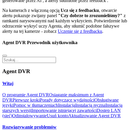
generowane przez AI
, a alerty stłumione przez feedback
.
Na kamerach z włączoną opcją
Ucz się z feedbacku
, otwarcie
alertu pokazuje zwijany panel
"Czy dobrze to zrozumieliśmy?"
z
ramkami narysowanymi nad każdym wykryciem. Potwierdzenie lub
odrzucenie wykryć uczy Agenta, aby stłumić podobne fałszywe
alerty na tej kamerze - zobacz
Uczenie się z feedbacku
.
Agent DVR Przewodnik użytkownika
Agent DVR
Witaj
O programie Agent DVR
Osiąganie maksimum z Agent
DVR
Pierwsze kroki
Porady dotyczące wydajności
Obsługiwane
języki
Pomoc w tłumaczeniach
Instalacja
Instalacja ręczna
Instalacja
starszych wersji
Importowanie istniejącej zawartości
Dostęp LAN
(sieć)
Odinstalowywanie
Usuń konto
Aktualizowanie Agent DVR
Rozwiązywanie problemów