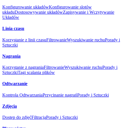
Konfigurowanie układów
Konfigurowanie slotów
układu
Dostosowywanie układów
Zapisywanie i Wczytywanie
Układów
Linia czasu
Korzystanie z linii czasu
Filtrowanie
Wyszukiwanie ruchu
Porady i
Sztuczki
Nagrania
Korzystanie z nagrania
Filtrowanie
Wyszukiwanie ruchu
Porady i
Sztuczki
Tagi scalania plików
Odtwarzanie
Kontrola Odtwarzania
Przycinanie nagrań
Porady i Sztuczki
Zdjęcia
Dostęp do zdjęć
Filtracja
Porady i Sztuczki