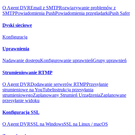
O Agent DVR
Email z SMTP
Rozwiązywanie problemów z
SMTP
Powiadomienia Push
Powiadomienia przeglądarki
Push Safer
Dyski sieciowe
Konfiguracja
Uprawnienia
Nadawanie dostępu
Konfigurowanie uprawnień
Grupy uprawnień
Strumieniowanie RTMP
O Agent DVR
Dodawanie serwerów RTMP
Przesyłanie
strumieniowe na YouTube
Instrukcja przesyłania
strumieniowego
Zaplanowany Strumień Urządzenia
Zaplanowane
przesyłanie widoku
Konfiguracja SSL
O Agent DVR
SSL na Windows
SSL na Linux / macOS