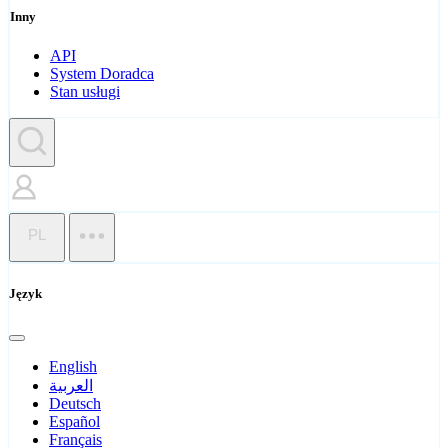
Inny
API
System Doradca
Stan usługi
PL
Język
English
العربية
Deutsch
Español
Français