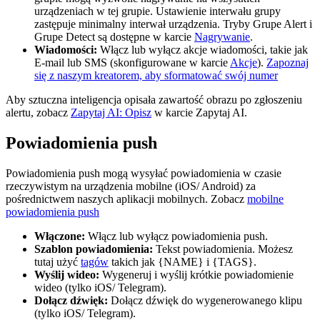
urządzeniach w tej grupie. Ustawienie interwału grupy
zastępuje minimalny interwał urządzenia. Tryby Grupe Alert i
Grupe Detect są dostępne w karcie
Nagrywanie
.
Wiadomości:
Włącz lub wyłącz akcje wiadomości, takie jak
E-mail lub SMS (skonfigurowane w karcie
Akcje
).
Zapoznaj
się z naszym kreatorem, aby sformatować swój numer
Aby sztuczna inteligencja opisała zawartość obrazu po zgłoszeniu
alertu, zobacz
Zapytaj AI: Opisz
w karcie Zapytaj AI.
Powiadomienia push
Powiadomienia push mogą wysyłać powiadomienia w czasie
rzeczywistym na urządzenia mobilne (iOS/ Android) za
pośrednictwem naszych aplikacji mobilnych. Zobacz
mobilne
powiadomienia push
Włączone:
Włącz lub wyłącz powiadomienia push.
Szablon powiadomienia:
Tekst powiadomienia. Możesz
tutaj użyć
tagów
takich jak {NAME} i {TAGS}.
Wyślij wideo:
Wygeneruj i wyślij krótkie powiadomienie
wideo (tylko iOS/ Telegram).
Dołącz dźwięk:
Dołącz dźwięk do wygenerowanego klipu
(tylko iOS/ Telegram).