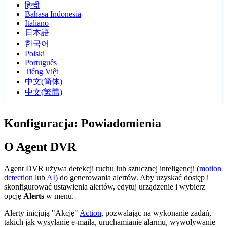
हिन्दी
Bahasa Indonesia
Italiano
日本語
한국어
Polski
Português
Tiếng Việt
中文(简体)
中文(繁體)
Konfiguracja: Powiadomienia
O Agent DVR
Agent DVR używa detekcji ruchu lub sztucznej inteligencji (
motion
detection
lub
AI
) do generowania alertów. Aby uzyskać dostęp i
skonfigurować ustawienia alertów, edytuj urządzenie i wybierz
opcję
Alerts
w menu.
Alerty inicjują "Akcję"
Action
, pozwalając na wykonanie zadań,
takich jak wysyłanie e-maila, uruchamianie alarmu, wywoływanie