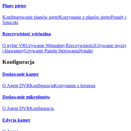
Plany pięter
Konfigurowanie planów pięter
Korzystanie z planów pięter
Porady i
Sztuczki
Rzeczywistość wirtualna
O trybie VR
Używanie Wirtualnej Rzeczywistości
Używanie myszy
i klawiatury
Używanie Panelu Sterowania
Notatki
Konfiguracja
Dodawanie kamer
O Agent DVR
Konfiguracja
Korzystanie z kreatora
Dodawanie mikrofonów
O Agent DVR
Konfiguracja
Edycja kamer