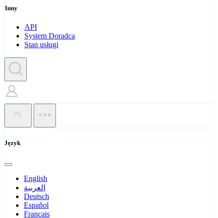
Inny
API
System Doradca
Stan usługi
PL
Język
English
العربية
Deutsch
Español
Français