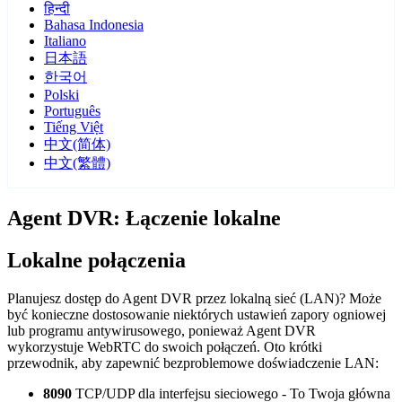
हिन्दी
Bahasa Indonesia
Italiano
日本語
한국어
Polski
Português
Tiếng Việt
中文(简体)
中文(繁體)
Agent DVR: Łączenie lokalne
Lokalne połączenia
Planujesz dostęp do Agent DVR przez lokalną sieć (LAN)? Może
być konieczne dostosowanie niektórych ustawień zapory ogniowej
lub programu antywirusowego, ponieważ Agent DVR
wykorzystuje WebRTC do swoich połączeń. Oto krótki
przewodnik, aby zapewnić bezproblemowe doświadczenie LAN:
8090
TCP/UDP dla interfejsu sieciowego - To Twoja główna