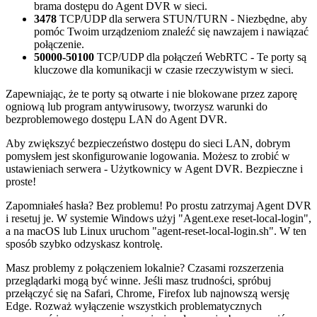
brama dostępu do Agent DVR w sieci.
3478
TCP/UDP dla serwera STUN/TURN - Niezbędne, aby
pomóc Twoim urządzeniom znaleźć się nawzajem i nawiązać
połączenie.
50000-50100
TCP/UDP dla połączeń WebRTC - Te porty są
kluczowe dla komunikacji w czasie rzeczywistym w sieci.
Zapewniając, że te porty są otwarte i nie blokowane przez zaporę
ogniową lub program antywirusowy, tworzysz warunki do
bezproblemowego dostępu LAN do Agent DVR.
Aby zwiększyć bezpieczeństwo dostępu do sieci LAN, dobrym
pomysłem jest skonfigurowanie logowania. Możesz to zrobić w
ustawieniach serwera - Użytkownicy w Agent DVR. Bezpieczne i
proste!
Zapomniałeś hasła? Bez problemu! Po prostu zatrzymaj Agent DVR
i resetuj je. W systemie Windows użyj "Agent.exe reset-local-login",
a na macOS lub Linux uruchom "agent-reset-local-login.sh". W ten
sposób szybko odzyskasz kontrolę.
Masz problemy z połączeniem lokalnie? Czasami rozszerzenia
przeglądarki mogą być winne. Jeśli masz trudności, spróbuj
przełączyć się na Safari, Chrome, Firefox lub najnowszą wersję
Edge. Rozważ wyłączenie wszystkich problematycznych