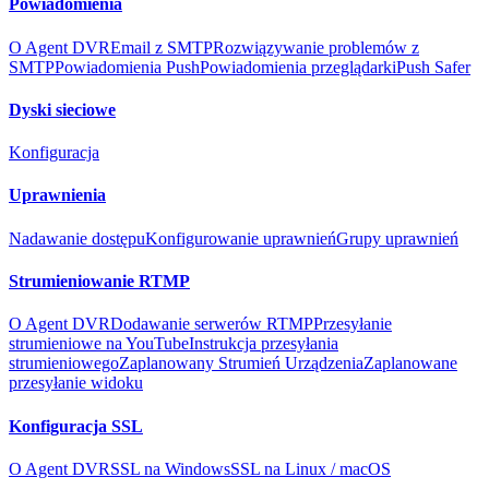
Powiadomienia
O Agent DVR
Email z SMTP
Rozwiązywanie problemów z
SMTP
Powiadomienia Push
Powiadomienia przeglądarki
Push Safer
Dyski sieciowe
Konfiguracja
Uprawnienia
Nadawanie dostępu
Konfigurowanie uprawnień
Grupy uprawnień
Strumieniowanie RTMP
O Agent DVR
Dodawanie serwerów RTMP
Przesyłanie
strumieniowe na YouTube
Instrukcja przesyłania
strumieniowego
Zaplanowany Strumień Urządzenia
Zaplanowane
przesyłanie widoku
Konfiguracja SSL
O Agent DVR
SSL na Windows
SSL na Linux / macOS