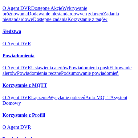
O Agent DVR
Dostępne Akcje
Wykrywanie
próżnowania
Dodawanie niestandardowych zdarzeń
Zadania
niestandardowe
Dostępne zadania
Korzystanie z tagów
Śledztwa
O Agent DVR
Powiadomienia
O Agent DVR
Ustawienia alertów
Powiadomienia push
Filtrowanie
alertów
Powiadomienia ręczne
Podsumowanie powiadomień
Korzystanie z MQTT
O Agent DVR
Łączenie
Wysyłanie poleceń
Auto MQTT
Asystent
Domowy
Korzystanie z Profili
O Agent DVR