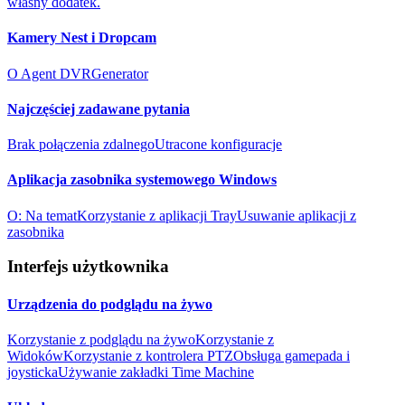
własny dodatek.
Kamery Nest i Dropcam
O Agent DVR
Generator
Najczęściej zadawane pytania
Brak połączenia zdalnego
Utracone konfiguracje
Aplikacja zasobnika systemowego Windows
O: Na temat
Korzystanie z aplikacji Tray
Usuwanie aplikacji z
zasobnika
Interfejs użytkownika
Urządzenia do podglądu na żywo
Korzystanie z podglądu na żywo
Korzystanie z
Widoków
Korzystanie z kontrolera PTZ
Obsługa gamepada i
joysticka
Używanie zakładki Time Machine