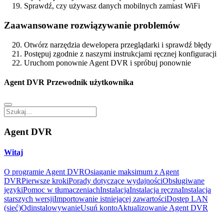
Sprawdź, czy używasz danych mobilnych zamiast WiFi
Zaawansowane rozwiązywanie problemów
Otwórz narzędzia dewelopera przeglądarki i sprawdź błędy
Postępuj zgodnie z naszymi instrukcjami ręcznej konfiguracji
Uruchom ponownie Agent DVR i spróbuj ponownie
Agent DVR Przewodnik użytkownika
Agent DVR
Witaj
O programie Agent DVR
Osiąganie maksimum z Agent
DVR
Pierwsze kroki
Porady dotyczące wydajności
Obsługiwane
języki
Pomoc w tłumaczeniach
Instalacja
Instalacja ręczna
Instalacja
starszych wersji
Importowanie istniejącej zawartości
Dostęp LAN
(sieć)
Odinstalowywanie
Usuń konto
Aktualizowanie Agent DVR