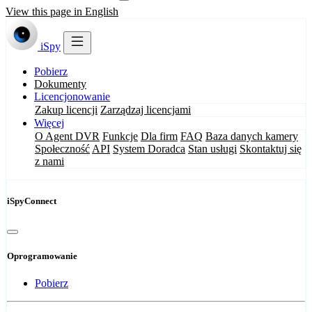
View this page in English
iSpy
Pobierz
Dokumenty
Licencjonowanie
Zakup licencji
Zarządzaj licencjami
Więcej
O Agent DVR
Funkcje
Dla firm
FAQ
Baza danych kamery
Społeczność
API
System Doradca
Stan usługi
Skontaktuj się
z nami
iSpyConnect
Oprogramowanie
Pobierz