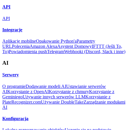
API
API
Integracje
Aplikacje mobilne
Opakowanie Python'a
Parametry
URL
Polecenia
Amazon Alexa
Asystent Domowy
IFTTT (Jeśli To,
To)
Powiadomienia push
Telegram
Webhooki (Discord, Slack i inne)
AI
Serwery
O programie
Dodawanie modeli AI
Ustawianie serwerów
AI
Korzystanie z OpenAI
Korzystanie z chmury
Korzystanie z
Geminiego
Używanie innych serwerów LLM
Korzystanie z
PlateRecognizer.com
Używanie DoubleTake
Zarządzanie modułami
AI
Konfiguracja
Lokalna rozpoznawanie obiektów
Uczenie się na podstawie