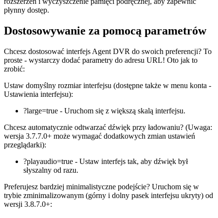
rozszerzeń i wyczyszczenie pamięci podręcznej, aby zapewnić
płynny dostęp.
Dostosowywanie za pomocą parametrów
Chcesz dostosować interfejs Agent DVR do swoich preferencji? To
proste - wystarczy dodać parametry do adresu URL! Oto jak to
zrobić:
Ustaw domyślny rozmiar interfejsu (dostępne także w menu konta -
Ustawienia interfejsu):
?large=true - Uruchom się z większą skalą interfejsu.
Chcesz automatycznie odtwarzać dźwięk przy ładowaniu? (Uwaga:
wersja 3.7.7.0+ może wymagać dodatkowych zmian ustawień
przeglądarki):
?playaudio=true - Ustaw interfejs tak, aby dźwięk był
słyszalny od razu.
Preferujesz bardziej minimalistyczne podejście? Uruchom się w
trybie zminimalizowanym (górny i dolny pasek interfejsu ukryty) od
wersji 3.8.7.0+: