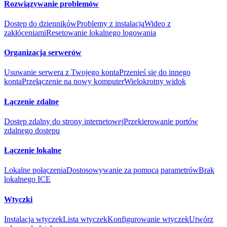
Rozwiązywanie problemów
Dostęp do dzienników
Problemy z instalacją
Wideo z
zakłóceniami
Resetowanie lokalnego logowania
Organizacja serwerów
Usuwanie serwera z Twojego konta
Przenieś się do innego
konta
Przełączenie na nowy komputer
Wielokrotny widok
Łączenie zdalne
Dostęp zdalny do strony internetowej
Przekierowanie portów
zdalnego dostępu
Łączenie lokalne
Lokalne połączenia
Dostosowywanie za pomocą parametrów
Brak
lokalnego ICE
Wtyczki
Instalacja wtyczek
Lista wtyczek
Konfigurowanie wtyczek
Utwórz