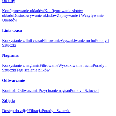
Układy
Konfigurowanie układów
Konfigurowanie slotów
układu
Dostosowywanie układów
Zapisywanie i Wczytywanie
Układów
Linia czasu
Korzystanie z linii czasu
Filtrowanie
Wyszukiwanie ruchu
Porady i
Sztuczki
Nagrania
Korzystanie z nagrania
Filtrowanie
Wyszukiwanie ruchu
Porady i
Sztuczki
Tagi scalania plików
Odtwarzanie
Kontrola Odtwarzania
Przycinanie nagrań
Porady i Sztuczki
Zdjęcia
Dostęp do zdjęć
Filtracja
Porady i Sztuczki