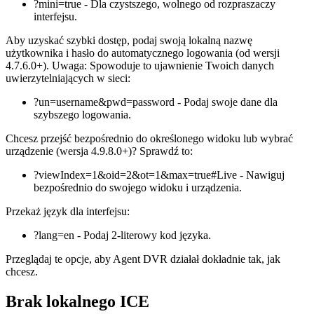
?mini=true - Dla czystszego, wolnego od rozpraszaczy
interfejsu.
Aby uzyskać szybki dostęp, podaj swoją lokalną nazwę
użytkownika i hasło do automatycznego logowania (od wersji
4.7.6.0+). Uwaga: Spowoduje to ujawnienie Twoich danych
uwierzytelniających w sieci:
?un=username&pwd=password - Podaj swoje dane dla
szybszego logowania.
Chcesz przejść bezpośrednio do określonego widoku lub wybrać
urządzenie (wersja 4.9.8.0+)? Sprawdź to:
?viewIndex=1&oid=2&ot=1&max=true#Live - Nawiguj
bezpośrednio do swojego widoku i urządzenia.
Przekaż język dla interfejsu:
?lang=en - Podaj 2-literowy kod języka.
Przeglądaj te opcje, aby Agent DVR działał dokładnie tak, jak
chcesz.
Brak lokalnego ICE