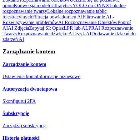
opinii
Konwersja modeli Ultralytics YOLO do ONNX
Lokalne
rozpoznawanie twarzy
Lokalne rozpoznawanie tablic
rejestracyjnych
Filtracja powiadomień AI
Filtrowanie AI -
Rozwiązywanie problemów
AI Rozpoznawanie Obiektów
Poproś
AI
AI Zdjęcia
Zapytaj SI: Opisz
LPR lub ALPR
AI Rozpoznawanie
Twarzy
Rozpoznawanie dźwięku AI
Język AI
Dodawanie działań do
zdarzeń AI
Zarządzanie kontem
Zarządzanie kontem
Ustawienia konta
Informacje biznesowe
Autoryzacja dwuetapowa
Skonfiguruj 2FA
Subskrypcje
Zarządzaj subskrypcją
Historia płatności