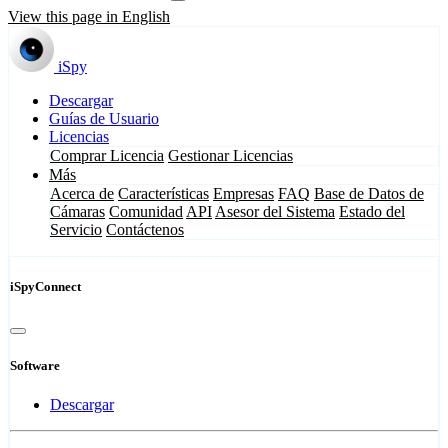
View this page in English
iSpy
Descargar
Guías de Usuario
Licencias
Comprar Licencia
Gestionar Licencias
Más
Acerca de
Características
Empresas
FAQ
Base de Datos de
Cámaras
Comunidad
API
Asesor del Sistema
Estado del
Servicio
Contáctenos
iSpyConnect
Software
Descargar