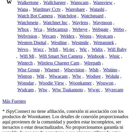
W
Walkertone
,
Wallcharger
,
Wanscam
,
Wansview
,
Wapa
,
Wardmay Cctv
,
Wareshare
,
Watashi
,
Watch Bot Camera
,
Watchdog
,
Watchguard
,
Watchmeip
,
Watchnet Inc
,
Waylens
,
Waymoon
,
Wbox
,
Wca
,
Webcamxp
,
Webeye
,
Webgate
,
Webo
,
Webvision
,
Wecam
,
Weldex
,
Wepra
,
Westcam
,
Western Digital
,
Westline
,
Westmile
,
Wetranstek
,
Wevo
,
Wgcc
,
Whfi
,
Wi-tec
,
Wic
,
Widix
,
Wifi Baby
,
Wifi Mi
,
Wifi Smart Net Camera
,
Winbook
,
Winic
,
Wintech
,
Wireless Charger Cam
,
Wirepath
,
Wise Group
,
Wisenet
,
Wisevision
,
Wish
,
Wistino
,
Wistron
,
Witi
,
Wiwacam
,
Wlw
,
Wodsee
,
Wolulu
,
Wonsdar
,
Woodie View
,
Woonkamer
,
Wouwon
,
Wsdcam
,
Wtw
,
Wtw Tsukamoto
,
Wwgc
,
Wyzecam
Más Fuentes
* iSpyConnect no tiene afiliación, conexión ni asociación con los
productos de Woonkamer. Los detalles de conexión proporcionados
aquí provienen de la comunidad y pueden estar incompletos, ser
inexactos o estar desactualizados. No proporcionamos garantía ni