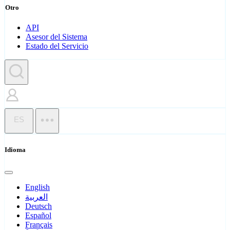
Otro
API
Asesor del Sistema
Estado del Servicio
ES
Idioma
English
العربية
Deutsch
Español
Français