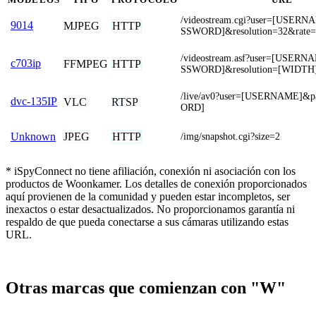
/videostream.cgi?user=[USER
9014
MJPEG
HTTP
SSWORD]&resolution=32&rate=
/videostream.asf?user=[USER
c703ip
FFMPEG
HTTP
SSWORD]&resolution=[WIDTH
/live/av0?user=[USERNAME]&
dvc-135IP
VLC
RTSP
ORD]
JPEG
HTTP
Unknown
/img/snapshot.cgi?size=2
* iSpyConnect no tiene afiliación, conexión ni asociación con los
productos de Woonkamer. Los detalles de conexión proporcionados
aquí provienen de la comunidad y pueden estar incompletos, ser
inexactos o estar desactualizados. No proporcionamos garantía ni
respaldo de que pueda conectarse a sus cámaras utilizando estas
URL.
Otras marcas que comienzan con "W"