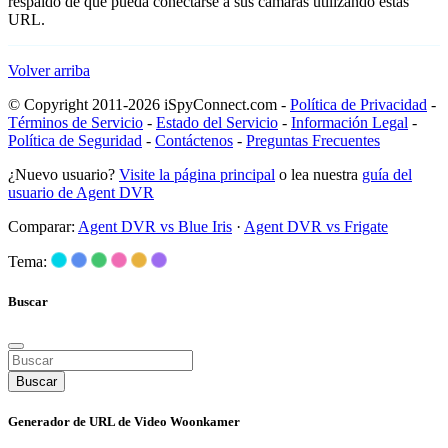
respaldo de que pueda conectarse a sus cámaras utilizando estas
URL.
Volver arriba
© Copyright 2011-2026 iSpyConnect.com -
Política de Privacidad
-
Términos de Servicio
-
Estado del Servicio
-
Información Legal
-
Política de Seguridad
-
Contáctenos
-
Preguntas Frecuentes
¿Nuevo usuario?
Visite la página principal
o lea nuestra
guía del
usuario de Agent DVR
Comparar:
Agent DVR vs Blue Iris
·
Agent DVR vs Frigate
Tema:
Buscar
Buscar
Generador de URL de Video Woonkamer